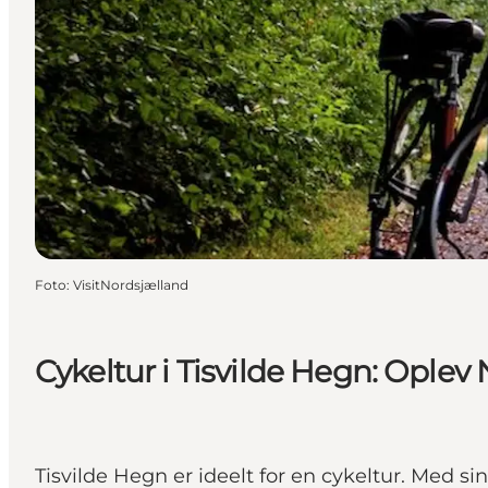
Foto
:
VisitNordsjælland
Cykeltur i Tisvilde Hegn: Oplev 
Tisvilde Hegn er ideelt for en cykeltur. Med sin