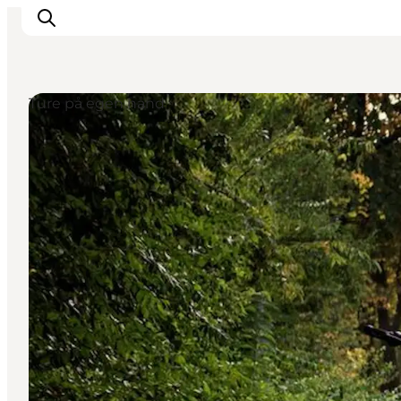
Ture på egen hånd
Highlights
Oplev
Det Sker
Overnatning
Byer
Planlæg ferien