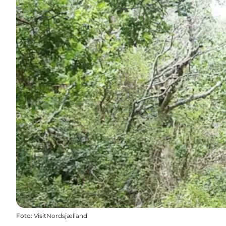
Foto
:
VisitNordsjælland