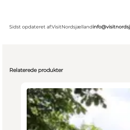
Sidst opdateret af:
VisitNordsjælland
info@visitnords
Relaterede produkter
Attraktioner