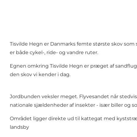
Tisvilde Hegn er Danmarks femte største skov som str
er både cykel-, ride- og vandre ruter.
Egnen omkring Tisvilde Hegn er præget af sandflugten
den skov vi kender i dag.
Jordbunden veksler meget. Flyvesandet når stedvis o
nationale sjældenheder af insekter - især biller og 
Området ligger direkte ud til kattegat med kyststræ
landsby