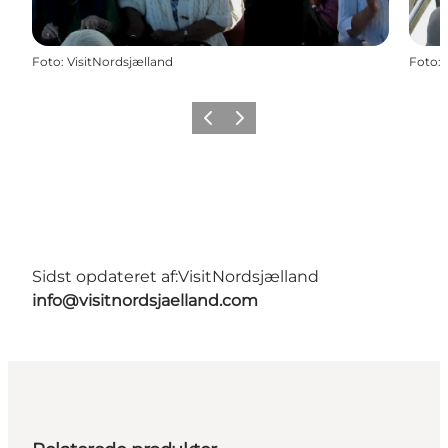
Foto
:
VisitNordsjælland
Foto
:
Forrige
Næste
Sidst opdateret af:
VisitNordsjælland
info@visitnordsjaelland.com