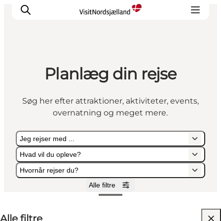
Planlæg din rejse
Highlights
Oplev
Søg her efter attraktioner, aktiviteter, events,
Det Sker
overnatning og meget mere.
Overnatning
Byer
Jeg rejser med ...
Planlæg ferien
Hvad vil du opleve?
Hvornår rejser du?
Alle filtre
Jeg rejser med ...
Hvad vil du opleve?
Hvornår rejser du?
Alle filtre