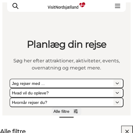
Planlæg din rejse
Highlights
Oplev
Søg her efter attraktioner, aktiviteter, events,
Det Sker
overnatning og meget mere.
Overnatning
Byer
Jeg rejser med ...
Planlæg ferien
Hvad vil du opleve?
Hvornår rejser du?
Alle filtre
Jeg rejser med ...
Hvad vil du opleve?
Hvornår rejser du?
Alle filtre