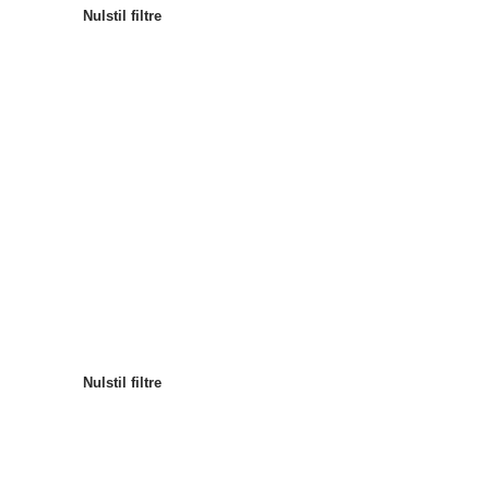
Nulstil filtre
Mest populære
Sortér efter
:
Nulstil filtre
Nulstil filtre
Nulstil filtre