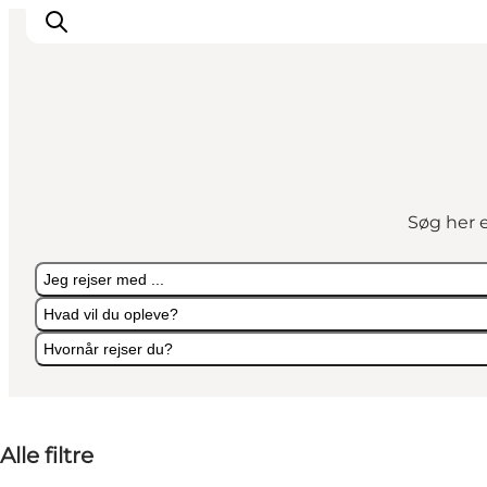
Highlights
Oplev
Søg her e
Det Sker
Overnatning
Jeg rejser med ...
Byer
Hvad vil du opleve?
Planlæg ferien
Hvornår rejser du?
Jeg rejser med ...
Hvad vil du opleve?
Hvornår rejser du?
Alle filtre