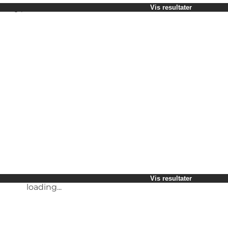
Vælg periode
Vis resultater
Børn
Venner
Min virksomhed
Min partner
loading...
Mig selv
Vis resultater
loading...
Vis resultater
loading...
Vis resultater
loading...