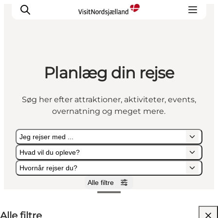
Planlæg din rejse
Highlights
Oplev
Søg her efter attraktioner, aktiviteter, events,
Det Sker
overnatning og meget mere.
Overnatning
Byer
Jeg rejser med ...
Planlæg ferien
Hvad vil du opleve?
Hvornår rejser du?
Alle filtre
Jeg rejser med ...
Hvad vil du opleve?
Hvornår rejser du?
Alle filtre