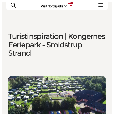
Turistinspiration | Kongernes
Highlights
Feriepark - Smidstrup
Oplev
Strand
Det Sker
Overnatning
Byer
Planlæg ferien
Øvrig turistinformation