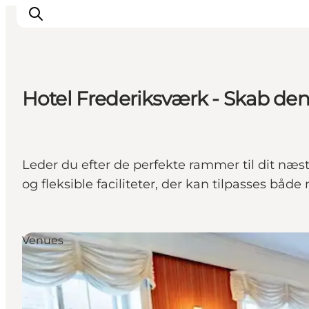
Hotel Frederiksværk - Skab den
Highlights
Oplev
Det Sker
Leder du efter de perfekte rammer til dit næ
Overnatning
og fleksible faciliteter, der kan tilpasses båd
Byer
Planlæg ferien
Venues