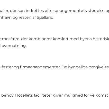
aler, der kan indrettes efter arrangementets størrelse o
enhavn og resten af Sjælland.
n atmosfære, der kombinerer komfort med byens historis
 overnatning.
vate fester og firmaarrangementer. De hyggelige omgivel
v. Hotellets faciliteter giver mulighed for velkomst i 