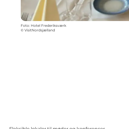
Foto
:
Hotel Frederiksværk
©
VisitNordsjælland
Fleksible lokaler til møder og konferencer