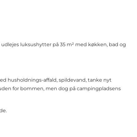
sen udlejes luksushytter på 35 m² med køkken, bad og
d husholdnings-affald, spildevand, tanke nyt
ler uden for bommen, men dog på campingpladsens
ide.