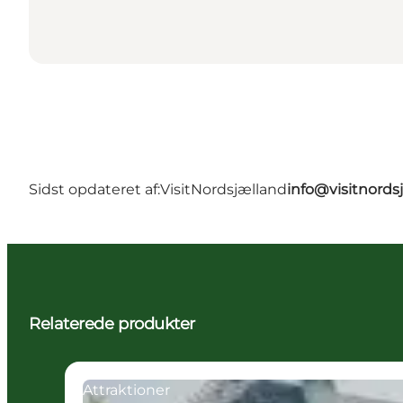
Sidst opdateret af:
VisitNordsjælland
info@visitnords
Relaterede produkter
Attraktioner