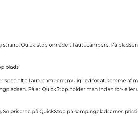
s og strand. Quick stop område til autocampere. På plad
p plads'
 specielt til autocampere; mulighed for at komme af me
pingpladsen. På et QuickStop holder man inden for- el
ag. Se priserne på QuickStop på campingpladsernes priss