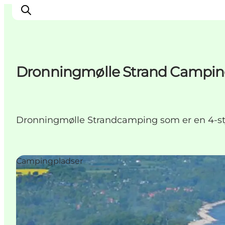
Dronningmølle Strand Campi
Highlights
Oplev
Det Sker
Dronningmølle Strandcamping som er en 4-st
Overnatning
Byer
Planlæg ferien
Campingpladser