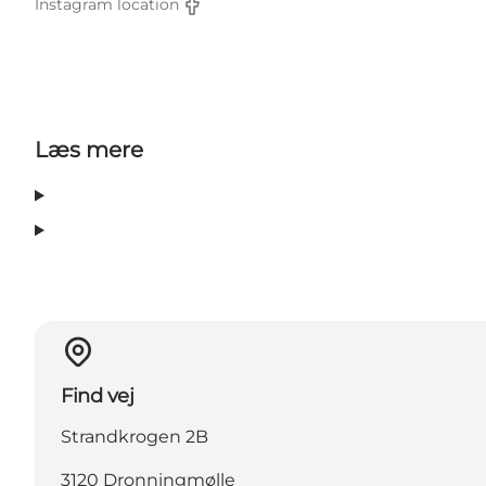
Instagram location
Facebook
Læs mere
Find vej
Strandkrogen 2B
3120 Dronningmølle