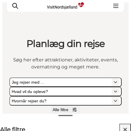
Planlæg din rejse
Highlights
Oplev
Søg her efter attraktioner, aktiviteter, events,
Det Sker
overnatning og meget mere.
Overnatning
Byer
Jeg rejser med ...
Planlæg ferien
Hvad vil du opleve?
Hvornår rejser du?
Alle filtre
Jeg rejser med ...
Hvad vil du opleve?
Hvornår rejser du?
Alle filtre