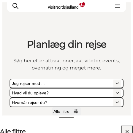
Planlæg din rejse
Highlights
Oplev
Søg her efter attraktioner, aktiviteter, events,
Det Sker
overnatning og meget mere.
Overnatning
Byer
Jeg rejser med ...
Planlæg ferien
Hvad vil du opleve?
Hvornår rejser du?
Alle filtre
Jeg rejser med ...
Hvad vil du opleve?
Hvornår rejser du?
Alle filtre