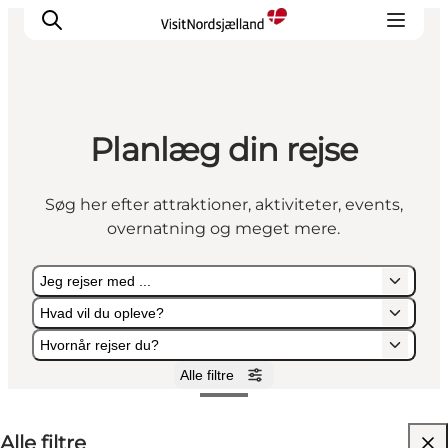
Planlæg din rejse
Highlights
Oplev
Søg her efter attraktioner, aktiviteter, events,
Det Sker
overnatning og meget mere.
Overnatning
Byer
Jeg rejser med ...
Planlæg ferien
Hvad vil du opleve?
Hvornår rejser du?
Alle filtre
Jeg rejser med ...
Hvad vil du opleve?
Hvornår rejser du?
Alle filtre