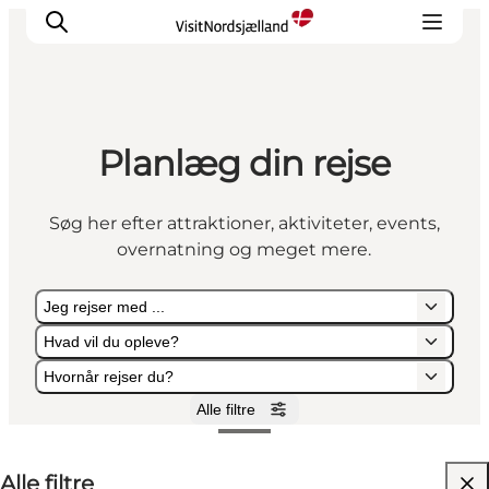
Planlæg din rejse
Highlights
Oplev
Søg her efter attraktioner, aktiviteter, events,
Det Sker
overnatning og meget mere.
Overnatning
Byer
Jeg rejser med ...
Planlæg ferien
Hvad vil du opleve?
Hvornår rejser du?
Alle filtre
Jeg rejser med ...
Hvad vil du opleve?
Hvornår rejser du?
Alle filtre